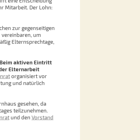
ifft eine Entscheidung
 Mitarbeit. Der Lohn:
chen zur gegenseitigen
u vereinbaren, um
äßig Elternsprechtage,
Beim aktiven Eintritt
er Elternarbeit
rnrat
organisiert vor
htung und natürlich
ernhaus gesehen, da
ltages teilzunehmen.
nrat
und den
Vorstand