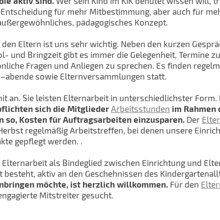
ie aktiv sind.
Wer sein Kind im KiK behütet wissen will, tr
Entscheidung für mehr Mitbestimmung, aber auch für mehr
außergewöhnliches, pädagogisches Konzept.
den Eltern ist uns sehr wichtig. Neben den kurzen Gesprä
ol- und Bringzeit gibt es immer die Gelegenheit, Termine z
nliche Fragen und Anliegen zu sprechen. Es finden regelm
 –abende sowie Elternversammlungen statt.
t an. Sie leisten Elternarbeit in unterschiedlichster Form.
pflichten sich die Mitglieder
Arbeitsstunden
im Rahmen d
n so, Kosten für Auftragsarbeiten einzusparen.
Der
Elte
Herbst regelmäßig Arbeitstreffen, bei denen unsere Einric
kte gepflegt werden. .
e Elternarbeit als Bindeglied zwischen Einrichtung und Elt
t besteht, aktiv an den Geschehnissen des Kindergartenal
inbringen möchte, ist herzlich willkommen.
Für den
Elter
gagierte Mitstreiter gesucht.